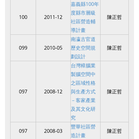
嘉義縣100年
度縣市層級
100
2011-12
陳正哲
社區營造輔
導計畫
南瀛古官道
099
2010-05
歷史空間規
陳正哲
劃設計
台灣樟腦業
製腦空間中
之區域性格
097
2008-12
與生產方式
陳正哲
－客家產業
及其文化研
究
豐華社區營
097
2008-03
陳正哲
造計畫