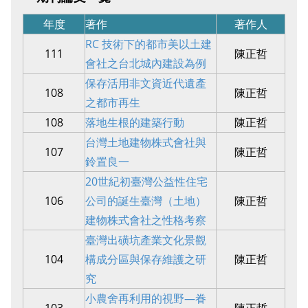
年度
著作
著作人
RC 技術下的都市美以土建
111
陳正哲
會社之台北城內建設為例
保存活用非文資近代遺產
108
陳正哲
之都市再生
108
落地生根的建築行動
陳正哲
台灣土地建物株式會社與
107
陳正哲
鈴置良一
20世紀初臺灣公益性住宅
106
公司的誕生臺灣（土地）
陳正哲
建物株式會社之性格考察
臺灣出磺坑產業文化景觀
104
構成分區與保存維護之研
陳正哲
究
小農舍再利用的視野—眷