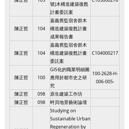
陳正哲
105
C105000276
號)木構造建築復甦
計畫委託案
嘉義舊監宿舍群木
陳正哲
104
構造建築復甦計畫
成果報告書
嘉義舊監宿舍群木
陳正哲
104
構造建築復甦計畫
C104000217
委託案
GIS化的職業明細圖
100-2628-H-
陳正哲
100
應用於都市史之研
006-005-
究
陳正哲
098
原生建築工作坊
陳正哲
098
蚵貝地景藝術論壇
Studying on
Sustainable Urban
Regeneration by