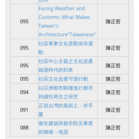
Facing Weather and
Customs: What Makes
095
陳正哲
Taiwan's
Architecture"Taiwanese"
社區軍事文化景觀保存運
095
陳正哲
動
社區中心主義之文化資產
095
陳正哲
維護時代的到來
095
社區文化資產守護行動
陳正哲
以亞洲都市騎樓進行都市
094
陳正哲
持續性再生之研究
正視台灣的風與土－井手
091
陳正哲
薰
催生建築與都市防災事業
088
陳正哲
的陣痛－地震