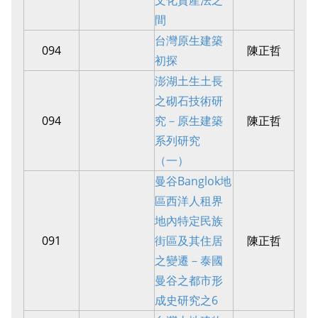
文化資產法之
間
台灣原生建築
094
陳正哲
初探
澎湖土生土長
之砌石技術研
094
究－原生建築
陳正哲
系列研究
（一）
曼谷Banglok地
區西洋人租界
地內特定民族
091
街區及其住居
陳正哲
之變遷－泰國
曼谷之都市形
成史研究之6