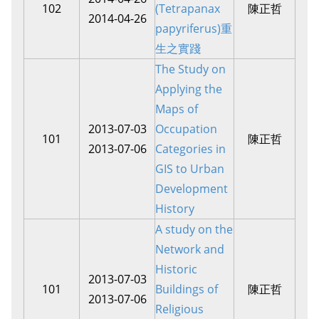
102
(Tetrapanax
陳正哲
2014-04-26
papyriferus)重
生之實踐
The Study on
Applying the
Maps of
2013-07-03
Occupation
101
陳正哲
2013-07-06
Categories in
GIS to Urban
Development
History
A study on the
Network and
Historic
2013-07-03
101
Buildings of
陳正哲
2013-07-06
Religious