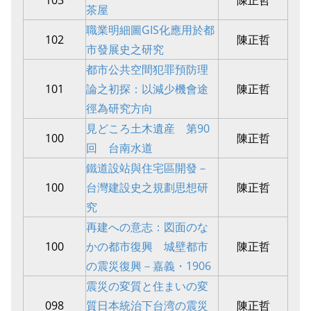
103
陳正哲
茶屋
職業明細圖GIS化應用於都
102
陳正哲
市發展史之研究
都市公共空間犯罪預防理
101
論之初探：以減少機會途
陳正哲
徑為研究方向
見どころ土木遺産 第90
100
陳正哲
回 台南水道
鐵道設站與住宅區開發－
100
台灣建設史之規劃思想研
陳正哲
究
再建への意志：図面のな
100
かの都市復興 城壁都市
陳正哲
の震災復興－嘉義・1906
震災の変質と住まいの変
098
質日本統治下台湾の震災
陳正哲