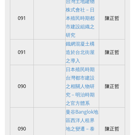
台灣土地建物
株式會社－日
091
本殖民時期都
陳正哲
市建設組織之
研究
鐵網混凝土構
091
造於台北街屋
陳正哲
之導入
日本殖民時期
台灣都市建設
090
之相關人物研
陳正哲
究－明治時期
之官方體系
曼谷Banglok地
區西洋人租界
090
地之變遷－泰
陳正哲