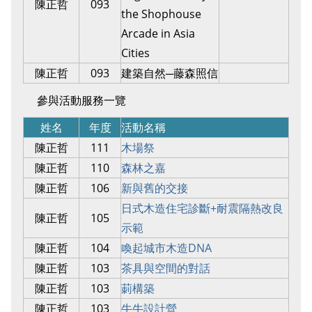
陳正哲
093
the Shophouse
Arcade in Asia
Cities
陳正哲
093
建築自然─藤森照信
參與活動服務一覽
姓名
年度
活動名稱
陳正哲
111
木場祭
陳正哲
110
森林之嘉
陳正哲
106
新與舊的交接
日式木造住宅診斷+耐震隔熱改良
陳正哲
105
示範
陳正哲
104
喚起城市木造DNA
陳正哲
103
茶具與空間的對話
陳正哲
103
莿構築
陳正哲
103
牛牛設計營