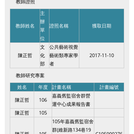
教師證照
主
辦
教師姓名
證照名稱
獲取日期
單
位
文
公共藝術視覺
陳正哲
化
藝術類專家學
2017-11-10
部
者
教師研究專案
姓名
年度
計畫名稱
計畫編號
嘉義舊監宿舍群營
陳正哲
106
運中心成果報告書
陳正哲
105
105年嘉義舊監宿舍
群(維新路134巷19