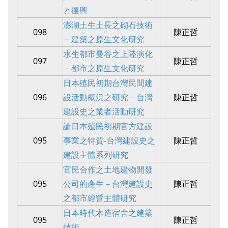
と復興
澎湖土生土長之砌石技術
098
陳正哲
－建築之原生文化研究
水生都市曼谷之上陸演化
097
陳正哲
－都市之原生文化研究
日本殖民初期台灣民間建
096
設活動概況之研究－台灣
陳正哲
建設史之業者活動研究
論日本殖民初期官方建設
095
事業之特質-台灣建設史之
陳正哲
建設主體系列研究
官民合作之土地建物開發
095
公司的產生－台灣建設史
陳正哲
之都市經營主體研究
日本時代木造宿舍之建築
095
陳正哲
技術