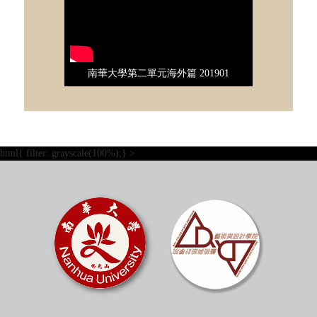
南華大學第二單元海外篇 201901
html{ filter: grayscale(100%);} >