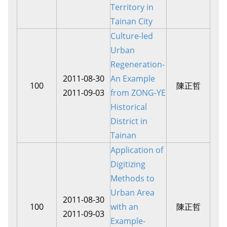
Territory in
Tainan City
Culture-led
Urban
Regeneration-
2011-08-30
An Example
100
陳正哲
2011-09-03
from ZONG-YE
Historical
District in
Tainan
Application of
Digitizing
Methods to
Urban Area
2011-08-30
100
with an
陳正哲
2011-09-03
Example-