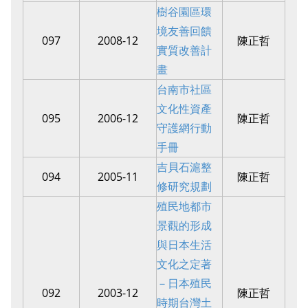
樹谷園區環
境友善回饋
097
2008-12
陳正哲
實質改善計
畫
台南市社區
文化性資產
095
2006-12
陳正哲
守護網行動
手冊
吉貝石滬整
094
2005-11
陳正哲
修研究規劃
殖民地都市
景觀的形成
與日本生活
文化之定著
－日本殖民
092
2003-12
陳正哲
時期台灣土