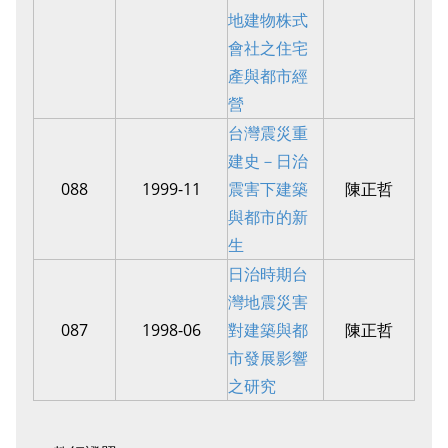
地建物株式
會社之住宅
產與都市經
營
台灣震災重
建史－日治
088
1999-11
震害下建築
陳正哲
與都市的新
生
日治時期台
灣地震災害
087
1998-06
對建築與都
陳正哲
市發展影響
之研究